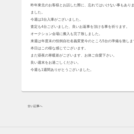
昨年東北のお客様とお話した際に、忘れてはいけない事もあり
ました。
今週は3台入庫がございました。
査定も4台ございました、良いお返事を頂ける事を祈ります。
オークション会場に搬入も完了致しました。
来週は年度末の恒例自社名義変更今のところ5台の準備を致しま
本日はこの様な感じでございます。
まだ昼夜の寒暖差がございます、お体ご自愛下さい。
良い週末をお過ごしください。
今週も1週間ありがとうございました。
古い記事へ