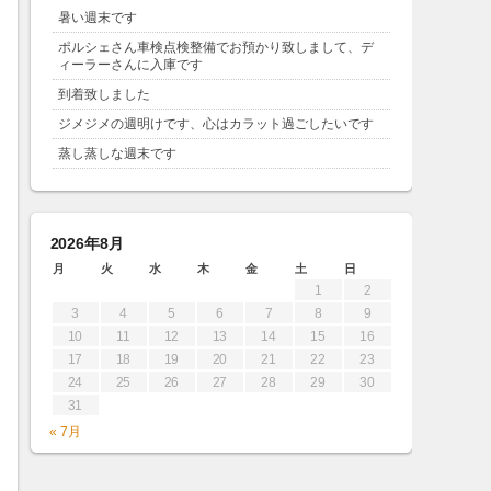
暑い週末です
ポルシェさん車検点検整備でお預かり致しまして、デ
ィーラーさんに入庫です
到着致しました
ジメジメの週明けです、心はカラット過ごしたいです
蒸し蒸しな週末です
2026年8月
月
火
水
木
金
土
日
1
2
3
4
5
6
7
8
9
10
11
12
13
14
15
16
17
18
19
20
21
22
23
24
25
26
27
28
29
30
31
« 7月