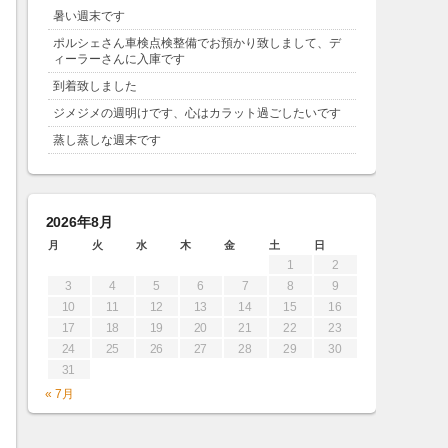
暑い週末です
ポルシェさん車検点検整備でお預かり致しまして、デ
ィーラーさんに入庫です
到着致しました
ジメジメの週明けです、心はカラット過ごしたいです
蒸し蒸しな週末です
2026年8月
月
火
水
木
金
土
日
1
2
3
4
5
6
7
8
9
10
11
12
13
14
15
16
17
18
19
20
21
22
23
24
25
26
27
28
29
30
31
« 7月