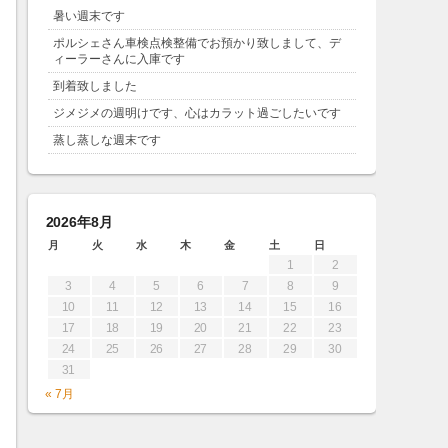
暑い週末です
ポルシェさん車検点検整備でお預かり致しまして、デ
ィーラーさんに入庫です
到着致しました
ジメジメの週明けです、心はカラット過ごしたいです
蒸し蒸しな週末です
2026年8月
月
火
水
木
金
土
日
1
2
3
4
5
6
7
8
9
10
11
12
13
14
15
16
17
18
19
20
21
22
23
24
25
26
27
28
29
30
31
« 7月