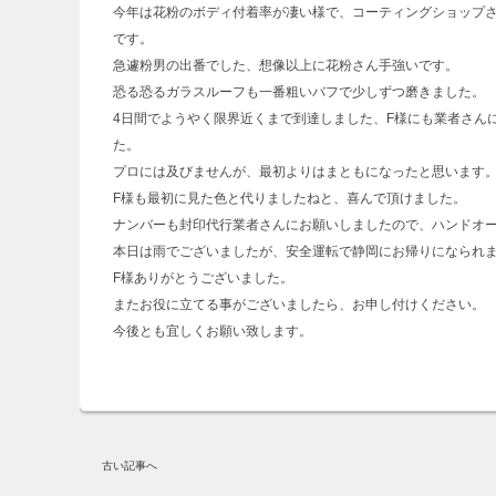
今年は花粉のボディ付着率が凄い様で、コーティングショップ
です。
急遽粉男の出番でした、想像以上に花粉さん手強いです。
恐る恐るガラスルーフも一番粗いバフで少しずつ磨きました。
4日間でようやく限界近くまで到達しました、F様にも業者さん
た。
プロには及びませんが、最初よりはまともになったと思います
F様も最初に見た色と代りましたねと、喜んで頂けました。
ナンバーも封印代行業者さんにお願いしましたので、ハンドオ
本日は雨でございましたが、安全運転で静岡にお帰りになられ
F様ありがとうございました。
またお役に立てる事がございましたら、お申し付けください。
今後とも宜しくお願い致します。
古い記事へ