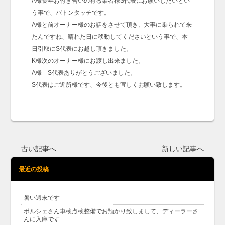
A様長年お付き合いの有る業者様S代表にお願いしたいとい
う事で、バトンタッチです。
A様と前オーナー様のお話をさせて頂き、大事に乗られて来
たんですね、晴れた日に移動してくださいという事で、本
日引取にS代表にお越し頂きました。
K様次のオーナー様にお渡し出来ました。
A様 S代表ありがとうございました。
S代表はご近所様です、今後とも宜しくお願い致します。
古い記事へ
新しい記事へ
最近の投稿
暑い週末です
ポルシェさん車検点検整備でお預かり致しまして、ディーラーさ
んに入庫です