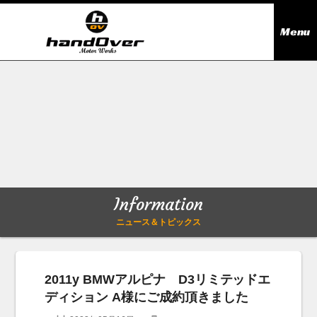
Menu
ニュース＆トピックス
Information
在庫情報
Stock list
ギャラリー
Gallery
Information
無料買取査定
Trade in
ニュース＆トピックス
会社概要
Company outline
2011y BMWアルピナ D3リミテッドエ
ディション A様にご成約頂きました
アクセス
Access map