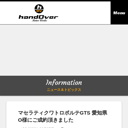
Menu
ニュース＆トピックス
Information
在庫情報
Stock list
ギャラリー
Gallery
Information
無料買取査定
Trade in
ニュース＆トピックス
会社概要
Company outline
マセラティクワトロポルテGTS 愛知県
O様にご成約頂きました
アクセス
Access map