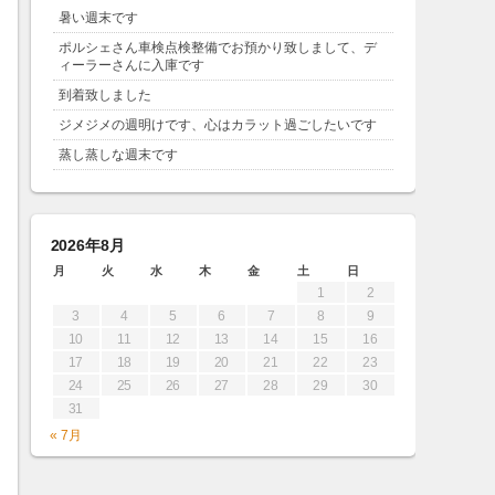
暑い週末です
ポルシェさん車検点検整備でお預かり致しまして、デ
ィーラーさんに入庫です
到着致しました
ジメジメの週明けです、心はカラット過ごしたいです
蒸し蒸しな週末です
2026年8月
月
火
水
木
金
土
日
1
2
3
4
5
6
7
8
9
10
11
12
13
14
15
16
17
18
19
20
21
22
23
24
25
26
27
28
29
30
31
« 7月