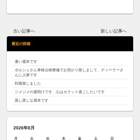
古い記事へ
新しい記事へ
最近の投稿
暑い週末です
ポルシェさん車検点検整備でお預かり致しまして、ディーラーさ
んに入庫です
到着致しました
ジメジメの週明けです、心はカラット過ごしたいです
蒸し蒸しな週末です
2026年8月
月
火
水
木
金
土
日