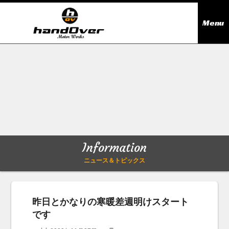
Menu
ニュース＆トピックス
Information
在庫情報
Stock list
ギャラリー
Gallery
Information
無料買取査定
Trade in
ニュース＆トピックス
会社概要
Company outline
昨日とかなりの寒暖差週明けスタート
です
アクセス
Access map