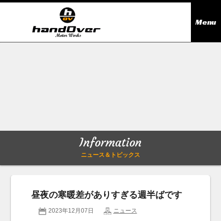
Menu
ニュース＆トピックス
Information
在庫情報
Stock list
ギャラリー
Gallery
Information
無料買取査定
Trade in
ニュース＆トピックス
会社概要
Company outline
昼夜の寒暖差がありすぎる週半ばです
アクセス
Access map
2023年12月07日
ニュース