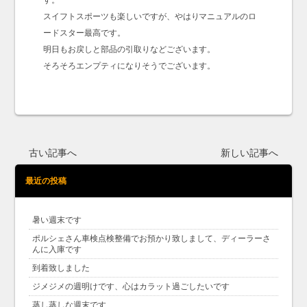
す。
スイフトスポーツも楽しいですが、やはりマニュアルのロ
ードスター最高です。
明日もお戻しと部品の引取りなどございます。
そろそろエンプティになりそうでございます。
古い記事へ
新しい記事へ
最近の投稿
暑い週末です
ポルシェさん車検点検整備でお預かり致しまして、ディーラーさ
んに入庫です
到着致しました
ジメジメの週明けです、心はカラット過ごしたいです
蒸し蒸しな週末です