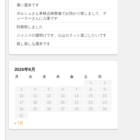
暑い週末です
ポルシェさん車検点検整備でお預かり致しまして、デ
ィーラーさんに入庫です
到着致しました
ジメジメの週明けです、心はカラット過ごしたいです
蒸し蒸しな週末です
2026年8月
月
火
水
木
金
土
日
1
2
3
4
5
6
7
8
9
10
11
12
13
14
15
16
17
18
19
20
21
22
23
24
25
26
27
28
29
30
31
« 7月