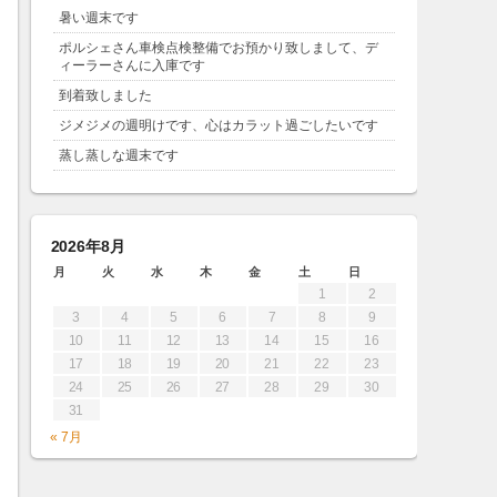
暑い週末です
ポルシェさん車検点検整備でお預かり致しまして、デ
ィーラーさんに入庫です
到着致しました
ジメジメの週明けです、心はカラット過ごしたいです
蒸し蒸しな週末です
2026年8月
月
火
水
木
金
土
日
1
2
3
4
5
6
7
8
9
10
11
12
13
14
15
16
17
18
19
20
21
22
23
24
25
26
27
28
29
30
31
« 7月