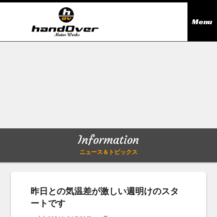
Menu
ニュース＆トピックス
Information
在庫情報
Stock list
ギャラリー
Gallery
Information
無料買取査定
Trade in
ニュース＆トピックス
会社概要
Company outline
昨日との気温差が激しい週明けのスタ
ートです
アクセス
Access map