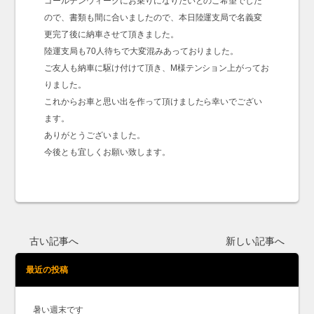
ゴールデンウィークにお乗りになりたいとのご希望でした
ので、書類も間に合いましたので、本日陸運支局で名義変
更完了後に納車させて頂きました。
陸運支局も70人待ちで大変混みあっておりました。
ご友人も納車に駆け付けて頂き、M様テンション上がってお
りました。
これからお車と思い出を作って頂けましたら幸いでござい
ます。
ありがとうございました。
今後とも宜しくお願い致します。
古い記事へ
新しい記事へ
最近の投稿
暑い週末です