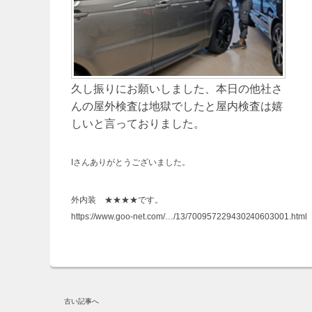
久し振りにお願いしました、本日の他社さ
んの屋外検査は地獄でしたと屋内検査は嬉
しいと言っておりました。
Iさんありがとうございました。
外内装 ★★★★です。
https://www.goo-net.com/…/13/700957229430240603001.html
古い記事へ