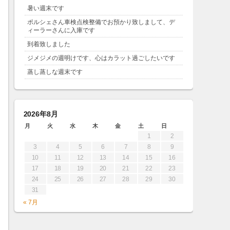
暑い週末です
ポルシェさん車検点検整備でお預かり致しまして、デ
ィーラーさんに入庫です
到着致しました
ジメジメの週明けです、心はカラット過ごしたいです
蒸し蒸しな週末です
2026年8月
月
火
水
木
金
土
日
1
2
3
4
5
6
7
8
9
10
11
12
13
14
15
16
17
18
19
20
21
22
23
24
25
26
27
28
29
30
31
« 7月