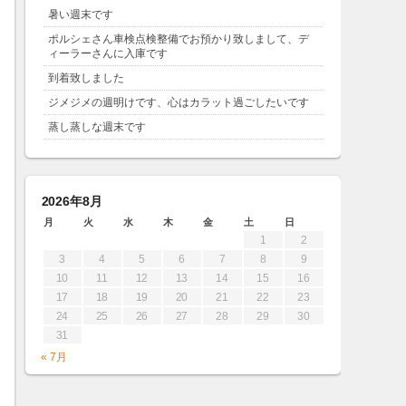
暑い週末です
ポルシェさん車検点検整備でお預かり致しまして、デ
ィーラーさんに入庫です
到着致しました
ジメジメの週明けです、心はカラット過ごしたいです
蒸し蒸しな週末です
2026年8月
月
火
水
木
金
土
日
1
2
3
4
5
6
7
8
9
10
11
12
13
14
15
16
17
18
19
20
21
22
23
24
25
26
27
28
29
30
31
« 7月