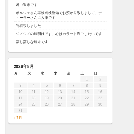
暑い週末です
ポルシェさん車検点検整備でお預かり致しまして、デ
ィーラーさんに入庫です
到着致しました
ジメジメの週明けです、心はカラット過ごしたいです
蒸し蒸しな週末です
2026年8月
月
火
水
木
金
土
日
1
2
3
4
5
6
7
8
9
10
11
12
13
14
15
16
17
18
19
20
21
22
23
24
25
26
27
28
29
30
31
« 7月