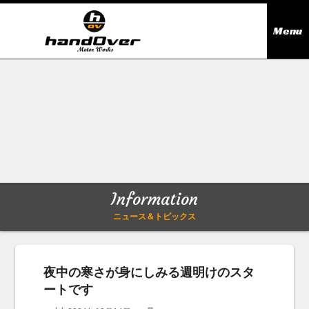
Menu
ニュース＆トピックス
Information
在庫情報
Stock list
ギャラリー
Gallery
Information
無料買取査定
Trade in
ニュース＆トピックス
会社概要
Company outline
夜中の寒さが身にしみる週明けのスタ
ートです
アクセス
Access map