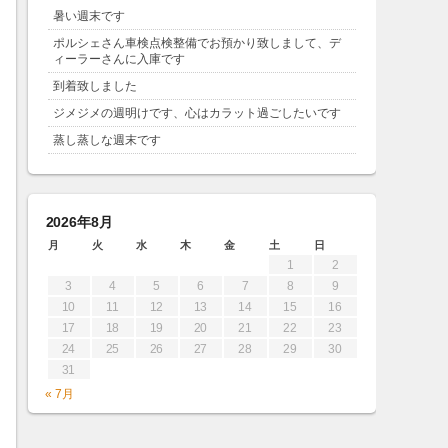
暑い週末です
ポルシェさん車検点検整備でお預かり致しまして、デ
ィーラーさんに入庫です
到着致しました
ジメジメの週明けです、心はカラット過ごしたいです
蒸し蒸しな週末です
2026年8月
月
火
水
木
金
土
日
1
2
3
4
5
6
7
8
9
10
11
12
13
14
15
16
17
18
19
20
21
22
23
24
25
26
27
28
29
30
31
« 7月