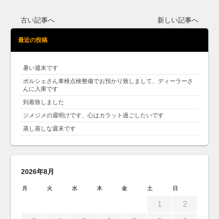
古い記事へ
新しい記事へ
最近の投稿
暑い週末です
ポルシェさん車検点検整備でお預かり致しまして、ディーラーさ
んに入庫です
到着致しました
ジメジメの週明けです、心はカラット過ごしたいです
蒸し蒸しな週末です
2026年8月
月
火
水
木
金
土
日
1
2