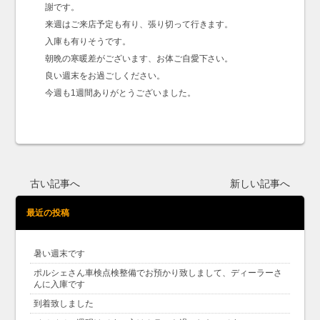
謝です。
来週はご来店予定も有り、張り切って行きます。
入庫も有りそうです。
朝晩の寒暖差がございます、お体ご自愛下さい。
良い週末をお過ごしください。
今週も1週間ありがとうございました。
古い記事へ
新しい記事へ
最近の投稿
暑い週末です
ポルシェさん車検点検整備でお預かり致しまして、ディーラーさ
んに入庫です
到着致しました