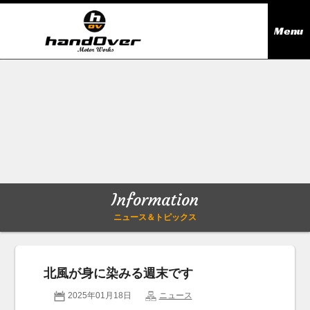
Menu
ニュース＆トピックス
Information
在庫情報
Stock list
ギャラリー
Gallery
Information
無料買取査定
Trade in
ニュース＆トピックス
会社概要
Company outline
北風が身に染みる週末です
アクセス
Access map
2025年01月18日
ニュース