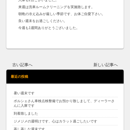
入庫も2台ございました。
来週は洗車ルームクリーニングを実施致します。
朝晩の冷え込みが厳しい季節です、お体ご自愛下さい。
良い週末をお過ごしください。
今週も1週間ありがとうございました。
古い記事へ
新しい記事へ
最近の投稿
暑い週末です
ポルシェさん車検点検整備でお預かり致しまして、ディーラーさ
んに入庫です
到着致しました
ジメジメの週明けです、心はカラット過ごしたいです
蒸し蒸しな週末です