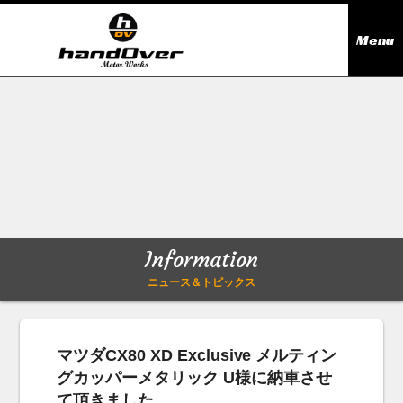
Menu
ニュース＆トピックス
Information
在庫情報
Stock list
ギャラリー
Gallery
Information
無料買取査定
Trade in
ニュース＆トピックス
会社概要
Company outline
マツダCX80 XD Exclusive メルティン
グカッパーメタリック U様に納車させ
アクセス
Access map
て頂きました