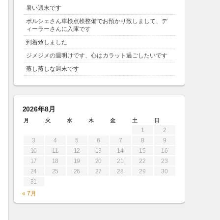
暑い週末です
ポルシェさん車検点検整備でお預かり致しまして、デ
ィーラーさんに入庫です
到着致しました
ジメジメの週明けです、心はカラット過ごしたいです
蒸し蒸しな週末です
2026年8月
月
火
水
木
金
土
日
1
2
3
4
5
6
7
8
9
10
11
12
13
14
15
16
17
18
19
20
21
22
23
24
25
26
27
28
29
30
31
« 7月