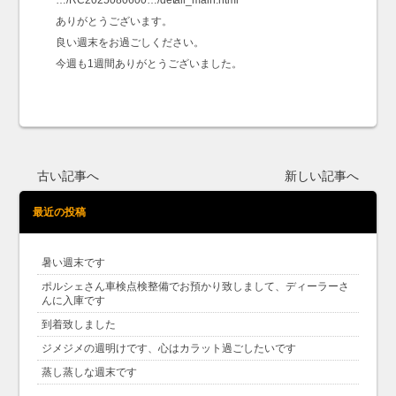
…/RC2025080600…/detail_main.html
ありがとうございます。
良い週末をお過ごしください。
今週も1週間ありがとうございました。
古い記事へ
新しい記事へ
最近の投稿
暑い週末です
ポルシェさん車検点検整備でお預かり致しまして、ディーラーさ
んに入庫です
到着致しました
ジメジメの週明けです、心はカラット過ごしたいです
蒸し蒸しな週末です