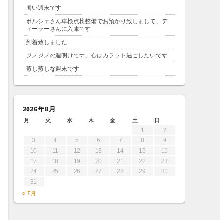
暑い週末です
ポルシェさん車検点検整備でお預かり致しまして、デ
ィーラーさんに入庫です
到着致しました
ジメジメの週明けです、心はカラット過ごしたいです
蒸し蒸しな週末です
2026年8月
月
火
水
木
金
土
日
1
2
3
4
5
6
7
8
9
10
11
12
13
14
15
16
17
18
19
20
21
22
23
24
25
26
27
28
29
30
31
« 7月