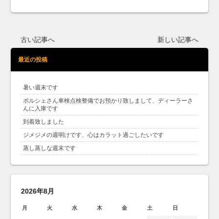
古い記事へ
新しい記事へ
最近の投稿
暑い週末です
ポルシェさん車検点検整備でお預かり致しまして、ディーラーさ
んに入庫です
到着致しました
ジメジメの週明けです、心はカラット過ごしたいです
蒸し蒸しな週末です
2026年8月
月
火
水
木
金
土
日