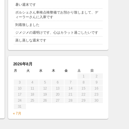
暑い週末です
ポルシェさん車検点検整備でお預かり致しまして、デ
ィーラーさんに入庫です
到着致しました
ジメジメの週明けです、心はカラット過ごしたいです
蒸し蒸しな週末です
2026年8月
月
火
水
木
金
土
日
1
2
3
4
5
6
7
8
9
10
11
12
13
14
15
16
17
18
19
20
21
22
23
24
25
26
27
28
29
30
31
« 7月