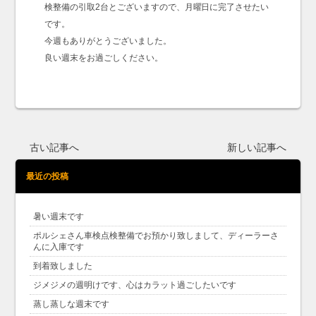
検整備の引取2台とございますので、月曜日に完了させたい
です。
今週もありがとうございました。
良い週末をお過ごしください。
古い記事へ
新しい記事へ
最近の投稿
暑い週末です
ポルシェさん車検点検整備でお預かり致しまして、ディーラーさ
んに入庫です
到着致しました
ジメジメの週明けです、心はカラット過ごしたいです
蒸し蒸しな週末です