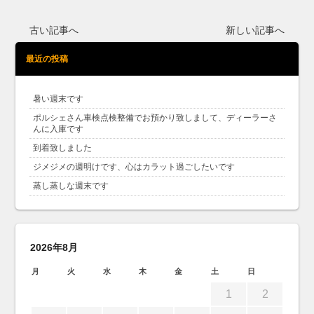
古い記事へ
新しい記事へ
最近の投稿
暑い週末です
ポルシェさん車検点検整備でお預かり致しまして、ディーラーさ
んに入庫です
到着致しました
ジメジメの週明けです、心はカラット過ごしたいです
蒸し蒸しな週末です
2026年8月
月
火
水
木
金
土
日
1
2