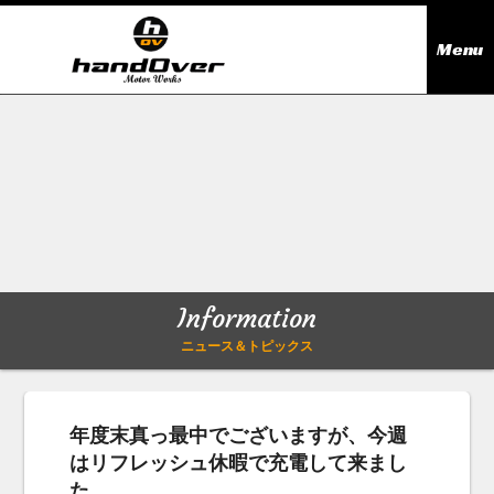
Menu
ニュース＆トピックス
Information
在庫情報
Stock list
ギャラリー
Gallery
Information
無料買取査定
Trade in
ニュース＆トピックス
会社概要
Company outline
年度末真っ最中でございますが、今週
はリフレッシュ休暇で充電して来まし
アクセス
Access map
た