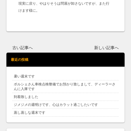
現実に戻り、やはりそうは問屋が卸さないですが、また行
けます様に。
古い記事へ
新しい記事へ
最近の投稿
暑い週末です
ポルシェさん車検点検整備でお預かり致しまして、ディーラーさ
んに入庫です
到着致しました
ジメジメの週明けです、心はカラット過ごしたいです
蒸し蒸しな週末です