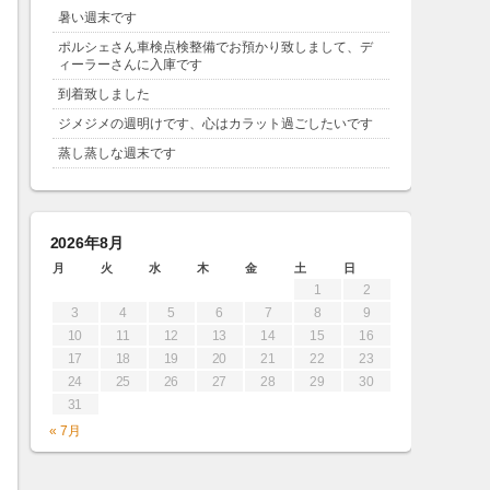
暑い週末です
ポルシェさん車検点検整備でお預かり致しまして、デ
ィーラーさんに入庫です
到着致しました
ジメジメの週明けです、心はカラット過ごしたいです
蒸し蒸しな週末です
2026年8月
月
火
水
木
金
土
日
1
2
3
4
5
6
7
8
9
10
11
12
13
14
15
16
17
18
19
20
21
22
23
24
25
26
27
28
29
30
31
« 7月