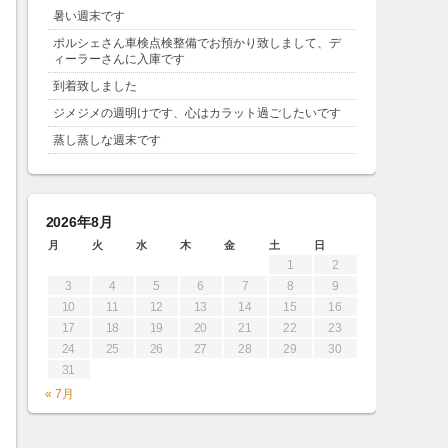
暑い週末です
ポルシェさん車検点検整備でお預かり致しまして、デ
ィーラーさんに入庫です
到着致しました
ジメジメの週明けです、心はカラット過ごしたいです
蒸し蒸しな週末です
2026年8月
月
火
水
木
金
土
日
1
2
3
4
5
6
7
8
9
10
11
12
13
14
15
16
17
18
19
20
21
22
23
24
25
26
27
28
29
30
31
« 7月