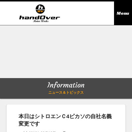
Menu
ニュース＆トピックス
Information
在庫情報
Stock list
ギャラリー
Gallery
Information
無料買取査定
Trade in
ニュース＆トピックス
会社概要
Company outline
本日はシトロエンＣ4ピカソの自社名義
変更です
アクセス
Access map