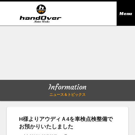
Menu
ニュース＆トピックス
Information
在庫情報
Stock list
ギャラリー
Gallery
Information
無料買取査定
Trade in
ニュース＆トピックス
会社概要
Company outline
H様よりアウディＡ4を車検点検整備で
お預かりいたしました
アクセス
Access map