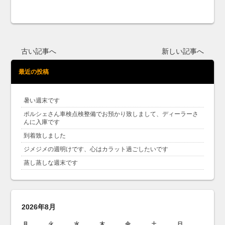
古い記事へ
新しい記事へ
最近の投稿
暑い週末です
ポルシェさん車検点検整備でお預かり致しまして、ディーラーさ
んに入庫です
到着致しました
ジメジメの週明けです、心はカラット過ごしたいです
蒸し蒸しな週末です
2026年8月
月
火
水
木
金
土
日