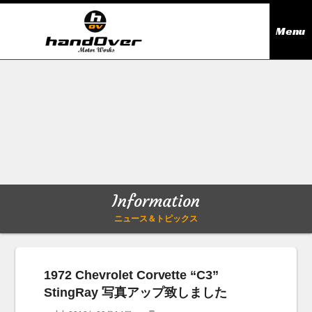
Menu
ニュース＆トピックス
Information
在庫情報
Stock list
ギャラリー
Gallery
Information
無料買取査定
Trade in
ニュース＆トピックス
会社概要
Company outline
1972 Chevrolet Corvette “C3”
StingRay 写真アップ致しました
アクセス
Access map