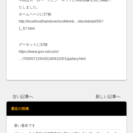
今回はホームページとグーネットに明暗画像を別に掲載い
たしました。
ホームページに57枚
http://localhost/handover/vcsMemb…/stockdetail/567-
1_67.html
グーネットに32枚
https://www.goo-net.com/
…/700957229430180912001/gallery.html
古い記事へ
新しい記事へ
最近の投稿
暑い週末です