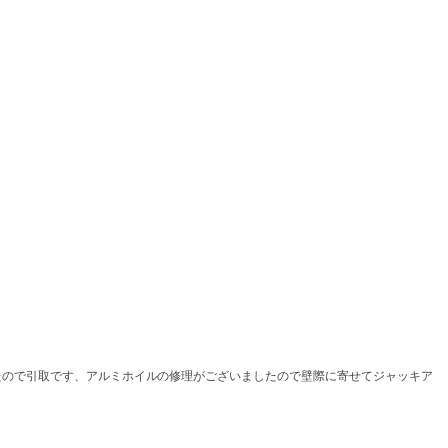
たので引取です、アルミホイルの修理がございましたので壁際に寄せてジャッキア