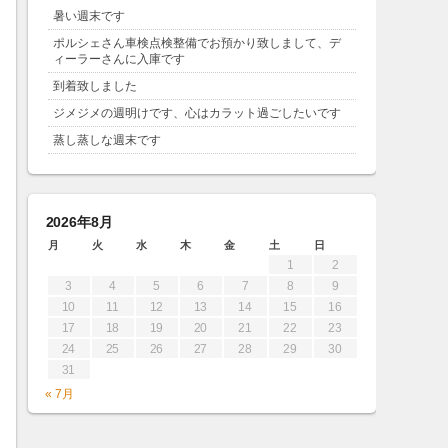
暑い週末です
ポルシェさん車検点検整備でお預かり致しまして、デ
ィーラーさんに入庫です
到着致しました
ジメジメの週明けです、心はカラット過ごしたいです
蒸し蒸しな週末です
2026年8月
月
火
水
木
金
土
日
1
2
3
4
5
6
7
8
9
10
11
12
13
14
15
16
17
18
19
20
21
22
23
24
25
26
27
28
29
30
31
« 7月