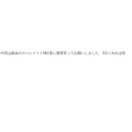
今回は鈑金のスぺシャリトM社長に無理言ってお願いしました、3日くれれば何