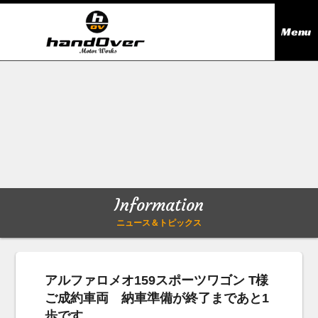
Menu
ニュース＆トピックス
Information
在庫情報
Stock list
ギャラリー
Gallery
Information
無料買取査定
Trade in
ニュース＆トピックス
会社概要
Company outline
アルファロメオ159スポーツワゴン T様
ご成約車両 納車準備が終了まであと1
アクセス
Access map
歩です