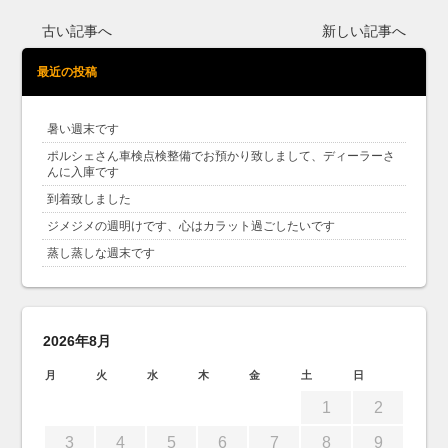
古い記事へ
新しい記事へ
最近の投稿
暑い週末です
ポルシェさん車検点検整備でお預かり致しまして、ディーラーさ
んに入庫です
到着致しました
ジメジメの週明けです、心はカラット過ごしたいです
蒸し蒸しな週末です
2026年8月
月
火
水
木
金
土
日
1
2
3
4
5
6
7
8
9