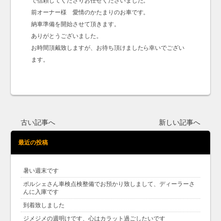
で信頼してくださりお任せくださいました。
前オーナー様 愛情のかたまりのお車です。
納車準備を開始させて頂きます。
ありがとうございました。
お時間頂戴致しますが、お待ち頂けましたら幸いでござい
ます。
古い記事へ
新しい記事へ
最近の投稿
暑い週末です
ポルシェさん車検点検整備でお預かり致しまして、ディーラーさ
んに入庫です
到着致しました
ジメジメの週明けです、心はカラット過ごしたいです