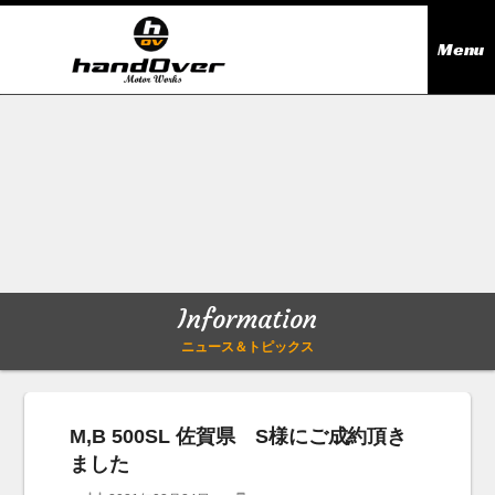
Menu
ニュース＆トピックス
Information
在庫情報
Stock list
ギャラリー
Gallery
Information
無料買取査定
Trade in
ニュース＆トピックス
会社概要
Company outline
M,B 500SL 佐賀県 S様にご成約頂き
ました
アクセス
Access map