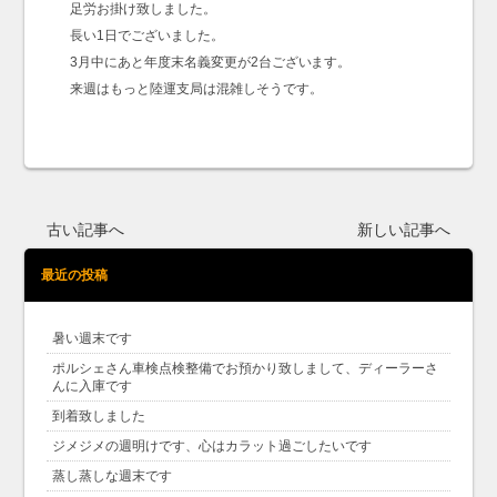
足労お掛け致しました。
長い1日でございました。
3月中にあと年度末名義変更が2台ございます。
来週はもっと陸運支局は混雑しそうです。
古い記事へ
新しい記事へ
最近の投稿
暑い週末です
ポルシェさん車検点検整備でお預かり致しまして、ディーラーさ
んに入庫です
到着致しました
ジメジメの週明けです、心はカラット過ごしたいです
蒸し蒸しな週末です