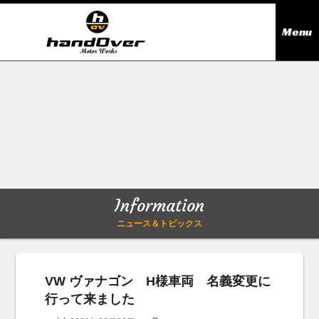
Menu
ニュース＆トピックス
Information
在庫情報
Stock list
ギャラリー
Gallery
Information
無料買取査定
Trade in
ニュース＆トピックス
会社概要
Company outline
VW ヴァナゴン H様車両 名義変更に
行って来ました
アクセス
Access map