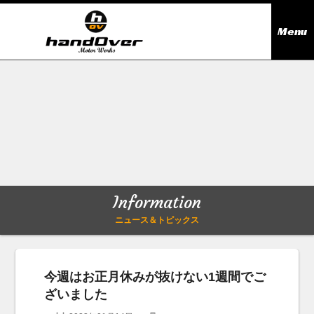
Menu
ニュース＆トピックス
Information
在庫情報
Stock list
ギャラリー
Gallery
Information
無料買取査定
Trade in
ニュース＆トピックス
会社概要
Company outline
今週はお正月休みが抜けない1週間でご
ざいました
アクセス
Access map