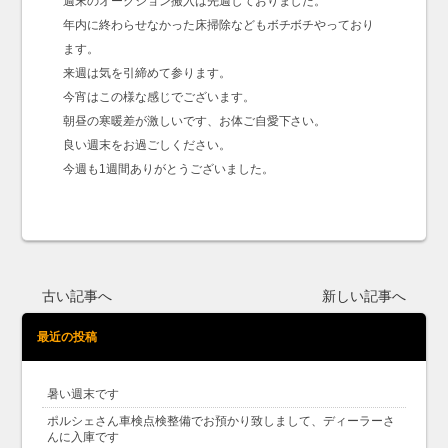
週末のオークション搬入は先週しておりました。
年内に終わらせなかった床掃除などもボチボチやっており
ます。
来週は気を引締めて参ります。
今宵はこの様な感じでございます。
朝昼の寒暖差が激しいです、お体ご自愛下さい。
良い週末をお過ごしください。
今週も1週間ありがとうございました。
古い記事へ
新しい記事へ
最近の投稿
暑い週末です
ポルシェさん車検点検整備でお預かり致しまして、ディーラーさ
んに入庫です