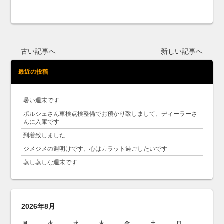
古い記事へ
新しい記事へ
最近の投稿
暑い週末です
ポルシェさん車検点検整備でお預かり致しまして、ディーラーさ
んに入庫です
到着致しました
ジメジメの週明けです、心はカラット過ごしたいです
蒸し蒸しな週末です
2026年8月
月
火
水
木
金
土
日