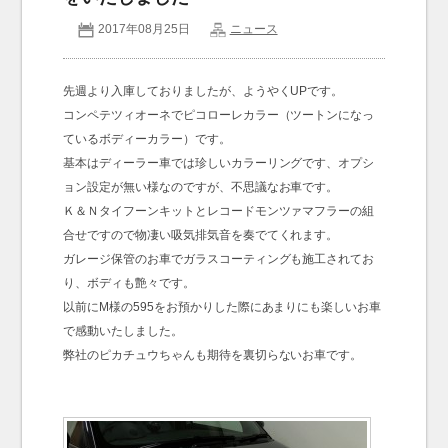
2017年08月25日
ニュース
お問い合わせ
Contact us
先週より入庫しておりましたが、ようやくUPです。
コンペテツィオーネでピコローレカラー（ツートンになっ
ているボディーカラー）です。
基本はディーラー車では珍しいカラーリングです、オプシ
ョン設定が無い様なのですが、不思議なお車です。
Ｋ＆Ｎタイフーンキットとレコードモンツァマフラーの組
合せですので物凄い吸気排気音を奏でてくれます。
ガレージ保管のお車でガラスコーティングも施工されてお
り、ボディも艶々です。
以前にM様の595をお預かりした際にあまりにも楽しいお車
で感動いたしました。
弊社のピカチュウちゃんも期待を裏切らないお車です。