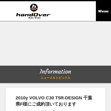
Menu
ニュース＆トピックス
Information
在庫情報
Stock list
ギャラリー
Gallery
Information
無料買取査定
Trade in
ニュース＆トピックス
会社概要
Company outline
2010y VOLVO C30 T5R-DESIGN 千葉
県F様にご成約頂いております
アクセス
Access map