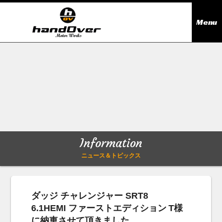
Menu
ニュース＆トピックス
Information
在庫情報
Stock list
ギャラリー
Gallery
Information
無料買取査定
Trade in
ニュース＆トピックス
会社概要
Company outline
ダッジ チャレンジャー SRT8
6.1HEMI ファーストエディション T様
アクセス
Access map
に納車させて頂きました