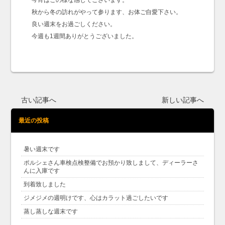
今宵はこの様な感じでございます。
秋から冬の訪れがやって参ります、お体ご自愛下さい。
良い週末をお過ごしください。
今週も1週間ありがとうございました。
古い記事へ
新しい記事へ
最近の投稿
暑い週末です
ポルシェさん車検点検整備でお預かり致しまして、ディーラーさ
んに入庫です
到着致しました
ジメジメの週明けです、心はカラット過ごしたいです
蒸し蒸しな週末です