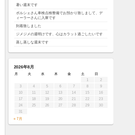
暑い週末です
ポルシェさん車検点検整備でお預かり致しまして、デ
ィーラーさんに入庫です
到着致しました
ジメジメの週明けです、心はカラット過ごしたいです
蒸し蒸しな週末です
2026年8月
月
火
水
木
金
土
日
1
2
3
4
5
6
7
8
9
10
11
12
13
14
15
16
17
18
19
20
21
22
23
24
25
26
27
28
29
30
31
« 7月