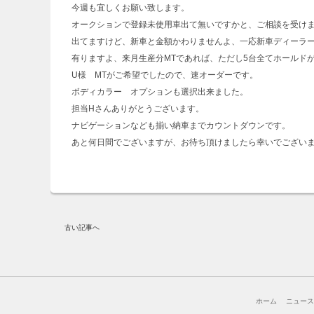
今週も宜しくお願い致します。
オークションで登録未使用車出て無いですかと、ご相談を受け
出てますけど、新車と金額かわりませんよ、一応新車ディーラ
有りますよ、来月生産分MTであれば、ただし5台全てホールド
U様 MTがご希望でしたので、速オーダーです。
ボディカラー オプションも選択出来ました。
担当Hさんありがとうございます。
ナビゲーションなども揃い納車までカウントダウンです。
あと何日間でございますが、お待ち頂けましたら幸いでござい
古い記事へ
ホーム
ニュー