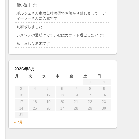
暑い週末です
ポルシェさん車検点検整備でお預かり致しまして、デ
ィーラーさんに入庫です
到着致しました
ジメジメの週明けです、心はカラット過ごしたいです
蒸し蒸しな週末です
2026年8月
月
火
水
木
金
土
日
1
2
3
4
5
6
7
8
9
10
11
12
13
14
15
16
17
18
19
20
21
22
23
24
25
26
27
28
29
30
31
« 7月