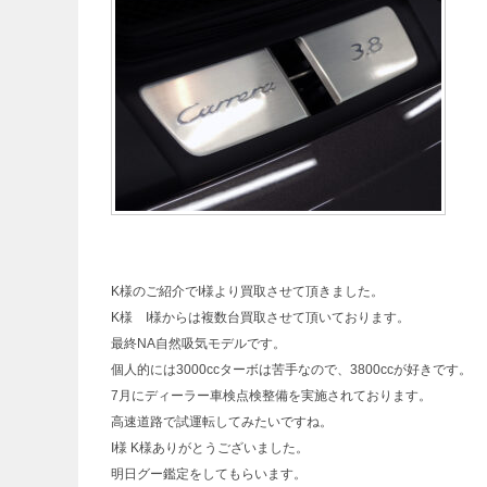
K様のご紹介でI様より買取させて頂きました。
K様 I様からは複数台買取させて頂いております。
最終NA自然吸気モデルです。
個人的には3000ccターボは苦手なので、3800ccが好きです。
7月にディーラー車検点検整備を実施されております。
高速道路で試運転してみたいですね。
I様 K様ありがとうございました。
明日グー鑑定をしてもらいます。