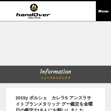
Menu
ニュース＆トピックス
Information
在庫情報
Stock list
ギャラリー
Gallery
Information
無料買取査定
Trade in
ニュース＆トピックス
会社概要
Company outline
2015y ポルシェ カレラS アンスラサ
イトブランメタリック グー鑑定を金曜
アクセス
Access map
日の鑑定士Iさんにお願いしました