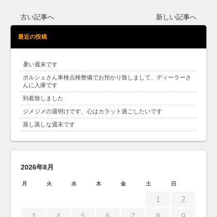
古い記事へ
新しい記事へ
最近の投稿
暑い週末です
ポルシェさん車検点検整備でお預かり致しまして、ディーラーさ
んに入庫です
到着致しました
ジメジメの週明けです、心はカラット過ごしたいです
蒸し蒸しな週末です
2026年8月
月
火
水
木
金
土
日
1
2
3
4
5
6
7
8
9