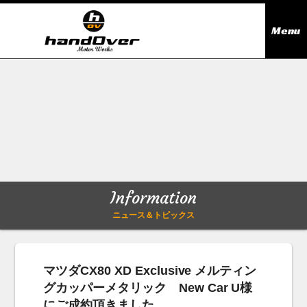
Menu
ニュース＆トピックス
Information
在庫情報
Stock list
ギャラリー
Gallery
Information
無料買取査定
Trade in
ニュース＆トピックス
会社概要
Company outline
マツダCX80 XD Exclusive メルティン
グカッパーメタリック New Car U様
アクセス
Access map
にご成約頂きました