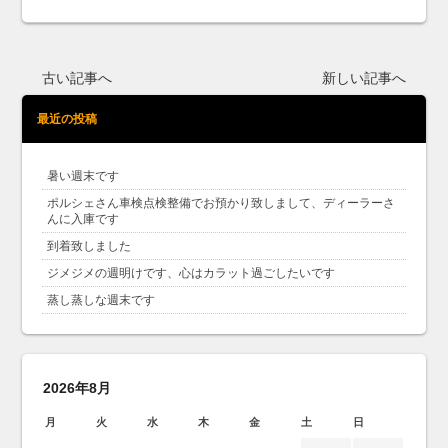
古い記事へ
新しい記事へ
最近の投稿
暑い週末です
ポルシェさん車検点検整備でお預かり致しまして、ディーラーさ
んに入庫です
到着致しました
ジメジメの週明けです、心はカラット過ごしたいです
蒸し蒸しな週末です
2026年8月
月
火
水
木
金
土
日