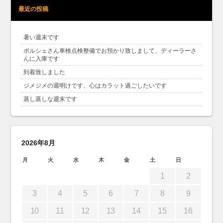
最近の投稿
暑い週末です
ポルシェさん車検点検整備でお預かり致しまして、ディーラーさ
んに入庫です
到着致しました
ジメジメの週明けです、心はカラット過ごしたいです
蒸し蒸しな週末です
2026年8月
月
火
水
木
金
土
日
1
2
3
4
5
6
7
8
9
10
11
12
13
14
15
16